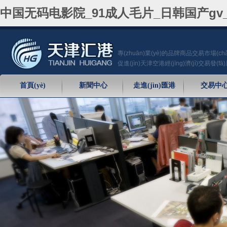
中国无码电影院_91成人毛片_日韩国产gv_
專(zhuān)業(yè)的品牌商品交易市場(chǎ
促進(jìn)天津空港經(jīng)濟(jì)交易發(fā
首頁(yè)
新聞中心
走進(jìn)匯港
交易中