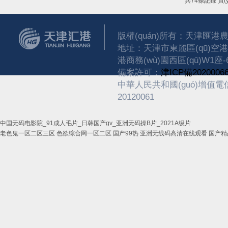
共74條記錄 頁(y
版權(quán)所有：天津匯港農(n
地址：天津市東麗區(qū)空港經(jī
港商務(wù)園西區(qū)W1座-
備案許可：
津ICP備20200066
中華人民共和國(guó)增值電信業(
20120061
中国无码电影院_91成人毛片_日韩国产gv_亚洲无码操B片_2021A级片
老色鬼一区二区三区
色欲综合网一区二区
国产99热
亚洲无线码高清在线观看
国产精