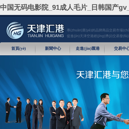
中国无码电影院_91成人毛片_日韩国产gv_
專(zhuān)業(yè)的品牌商品交易市場(chǎ
促進(jìn)天津空港經(jīng)濟(jì)交易發(fā
首頁(yè)
新聞中心
走進(jìn)匯港
交易中