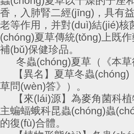
蟲(chóng)夏草以干燥的子座和蟲(
香，入肺腎二經(jīng)，具
老等作用，并對(duì)結(
(chóng)夏草傳統(tǒng)上
補(bǔ)保健珍品。
冬蟲(chóng)夏草（《本
【異名】夏草冬蟲(chóng)（《
草問(wèn)答》）。
【來(lái)源】為麥角菌科植
主蝙蝠蛾科昆蟲(chóng)蟲(ch
的復(fù)合體。