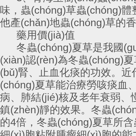
味，蟲(chóng)草蟲(chóng
他產(chǎn)地蟲(chóng)草的香味
藥用價(jià)值
冬蟲(chóng)夏草是我國(gu
(xiàn)認(rèn)為冬蟲(chó
(bǔ)腎、止血化痰的功效
(chóng)夏草能治療勞咳痰血、盜汗
病、肺結(jié)核及老年衰弱、慢
鎮(zhèn)靜的效果。冬蟲(ch
的4倍，冬蟲(chóng)夏草
細(xì)胞粘附腫瘤細(xì)胞的能