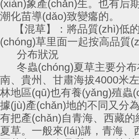
(xiàn)象產(chǎn)生。也有后期儲
潮化苗導(dǎo)致變癟的。
【混草】：將品質(zhì)低的蟲(
(chóng)草里面一起按高品質(zhì)
分布狀況
冬蟲(chóng)夏草主要分布在
南、貴州、甘肅海拔400
林地區(qū)也有養(yǎng)殖蟲(ch
據(jù)產(chǎn)地的不同又分為青海草
有把產(chǎn)自青海、西藏的統(
夏草。一般來(lái)講，青海