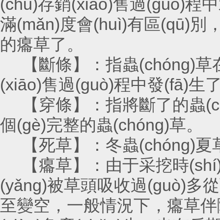
(chǔ)存銷(xiāo)售過(guò)
滿(mǎn)度會(huì)有區(qū)
的癟草了。
【斷條】：指蟲(chóng)草在采
(xiāo)售過(guò)程中發(fā)
【穿條】：指將斷了的蟲(chóng)
個(gè)完整的蟲(chóng)草。
【死草】：冬蟲(chóng)夏草死
【癟草】：由于采挖時(shí)間晚
(yǎng)被草頭吸收過(guò)多從而導
至變空，一般情況下，癟草