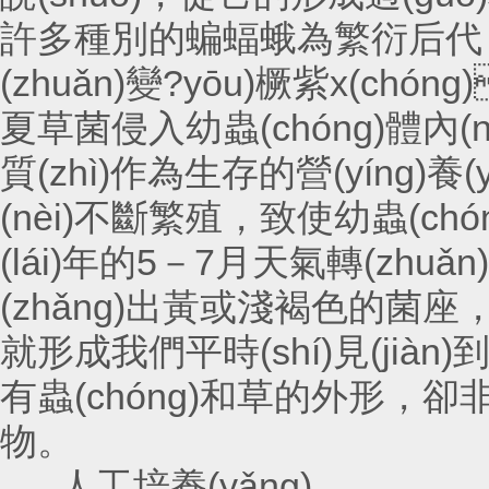
許多種別的蝙蝠蛾為繁衍后代
(zhuǎn)變?yōu)橛紫x(chóng
夏草菌侵入幼蟲(chóng)體內(nè
質(zhì)作為生存的營(yíng)養(
(nèi)不斷繁殖，致使幼蟲(c
(lái)年的5－7月天氣轉(zhuǎn
(zhǎng)出黃或淺褐色的菌座，
就形成我們平時(shí)見(jiàn)到
有蟲(chóng)和草的外形，卻非蟲
物。
人工培養(yǎng)