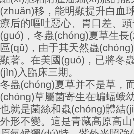
(zhuǎn)移，能明顯提升白血
療后的嘔吐惡心、胃口差、頭發(f
(guó)，冬蟲(chóng)夏
區(qū)，由于其天然蟲(c
顯著。在美國(guó)，
(jìn)入臨床三期。
冬蟲(chóng)夏草并不是草
(chóng)草屬菌寄生在蝙蝠蛾幼蟲
也就是菌絲和蟲(chóng)體結(ji
外形不變。這是青藏高原高山雪線
原氣候獨(dú)特，紫外光照強