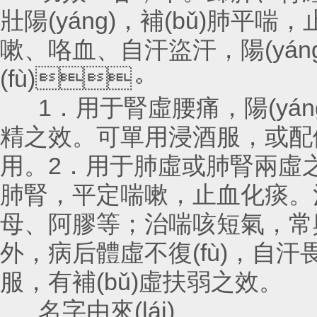
壯陽(yáng)，補(bǔ)肺平
嗽、咯血、自汗盜汗，陽(yán
(fù)。
1．用于腎虛腰痛，陽(yán
精之效。可單用浸酒服，或配伍
用。2．用于肺虛或肺腎兩虛之久咳虛
肺腎，平定喘嗽，止血化痰
母、阿膠等；治喘咳短氣，常
外，病后體虛不復(fù)，自汗畏
服，有補(bǔ)虛扶弱之效。
名字由來(lái)