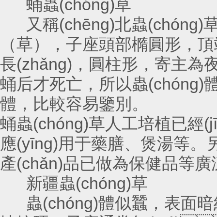
蛹蟲(chóng)草
又稱(chēng)北蟲(chóng)
（草），子座頭部橢圓形，頂
長(zhǎng)，圓柱形，寄
蛹后才死亡，所以蟲(chóng)
體，比較容易鑒別。
蛹蟲(chóng)草人工培植已經(j
應(yīng)用于藥膳、煲湯等
產(chǎn)品已做為保健品等廣泛見
新疆蟲(chóng)草
蟲(chóng)體似蠶，表面暗紅色至