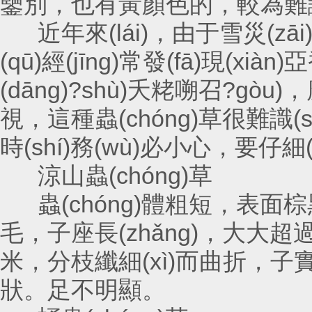
鑒別，也有黃顏色的，較為難識(s
近年來(lái)，由于雪災(zāi)
(qū)經(jīng)常發(fā)現(x
(dāng)?shù)夭粩嗍召?gòu)
視，這種蟲(chóng)草很難識(s
時(shí)務(wù)必小心，要仔細
涼山蟲(chóng)草
蟲(chóng)體粗短，表面
毛，子座長(zhǎng)，大大超過
米，分枝纖細(xì)而曲折，子
狀。足不明顯。