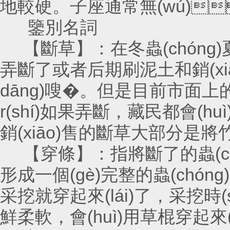
地較硬。子座通常無(wú)
鑒別名詞
【斷草】：在冬蟲(chóng)夏草
弄斷了或者后期刷泥土和銷(xiāo
dāng)嗖�。但是目前市面
r(shí)如果弄斷，藏民都會(huì)
銷(xiāo)售的斷草大部分是
【穿條】：指將斷了的蟲(chó
形成一個(gè)完整的蟲(chóng)草
采挖就穿起來(lái)了，采挖時(sh
鮮柔軟，會(huì)用草棍穿起來(lá