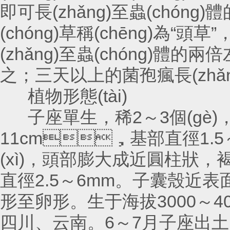
即可長(zhǎng)至蟲(chóng)體
(chóng)草稱(chēng)為“頭草
(zhǎng)至蟲(chóng)體的兩倍左
之；三天以上的菌孢瘋長(zhǎng)
植物形態(tài)
子座單生，稀2～3個(gè)
11cm，基部直徑1.
(xì)，頭部膨大成近圓柱狀，褐色
直徑2.5～6mm。子囊殼近表面生
形至卵形。生于海拔3000～
四川、云南。6～7月子座出土