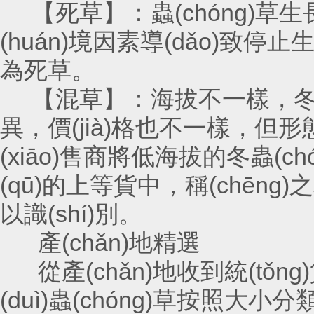
【死草】：蟲(chóng)草生長(
(huán)境因素導(dǎo)致停止生長
為死草。
【混草】：海拔不一樣，冬蟲(c
異，價(jià)格也不一樣
(xiāo)售商將低海拔的冬蟲(chón
(qū)的上等貨中，稱(chēn
以識(shí)別。
產(chǎn)地精選
從產(chǎn)地收到統(tǒng)
(duì)蟲(chóng)草按照大小分