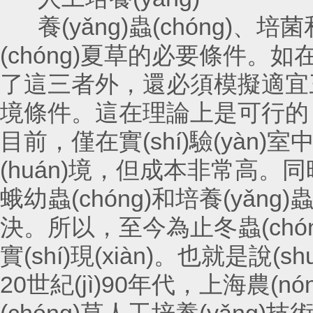
養(yǎng)蟲(chóng)
(chóng)夏草的必要條件。如在
了這三者外，還必須模擬適宜三者生長
境條件。這在理論上是可行的，
目前，僅在實(shí)驗(yàn
(huán)境，但成本非常高。
蛾幼蟲(chóng)和培養(yǎng)
決。所以，至今為止冬蟲(ch
實(shí)現(xiàn)。也就是說(s
20世紀(jì)90年代，上海