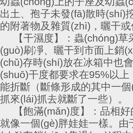
幼蟲(chóng)上的子座及幼蟲(ch
出土、孢子未發(fā)散時(s
的附著物及雜質(zhì)，曬干或
【干濕度】：蟲(chóng)草采挖
(guò)刷凈、曬干到市面上銷(
(chǔ)存時(shí)放在冰箱中也會
(shuō)干度都要求在95%以上
能折斷（斷條形成的其中一個(gè)
抓來(lái)抓去就斷了一些）。
【飽滿(mǎn)度】：品相好的蟲(
就像一個(gè)胖娃娃一樣。由于采