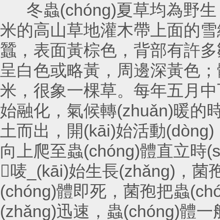
冬蟲(chóng)夏草均為野生，生
米的高山草地灌木帶上面的雪線(x
蠶，表面黃棕色，背部有許多皺
呈白色或略黃，周邊深黃色；體長
米，很象一棵草。每年五
始融化，氣候轉(zhuǎn)暖的時
土而出，開(kāi)始活動(dò
向上爬至蟲(chóng)體直立時(shí
唛_(kāi)始生長(zhǎng)，
(chóng)體即死，菌孢把蟲(ch
(zhǎng)迅速，蟲(chóng)體