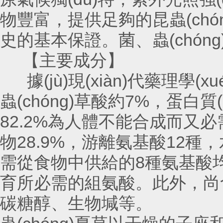
物豐富，提供足夠的昆蟲(chó
史的基本保證。菌、蟲(chóng)
【主要成分】
據(jù)現(xiàn)代藥理學(xué
蟲(chóng)草酸約7%，蛋白質(zh
82.2%為人體不能合成而又必
物28.9%，游離氨基酸12
需從食物中供給的8種氨基酸均具備
育所必需的組氨酸。此外
碳糖醇、生物堿等。