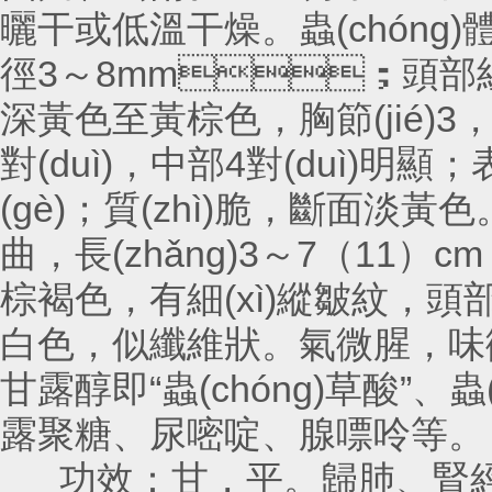
曬干或低溫干燥。蟲(chóng)
徑3～8mm；頭部紅棕色
深黃色至黃棕色，胸節(jié)3，胸
對(duì)，中部4對(duì)明顯；
(gè)；質(zhì)脆，斷面淡黃
曲，長(zhǎng)3～7（
棕褐色，有細(xì)縱皺紋，頭部稍膨
白色，似纖維狀。氣微腥，味微苦
甘露醇即“蟲(chóng)草酸”、蟲(c
露聚糖、尿嘧啶、腺嘌呤等。
功效：甘，平。歸肺、腎經(