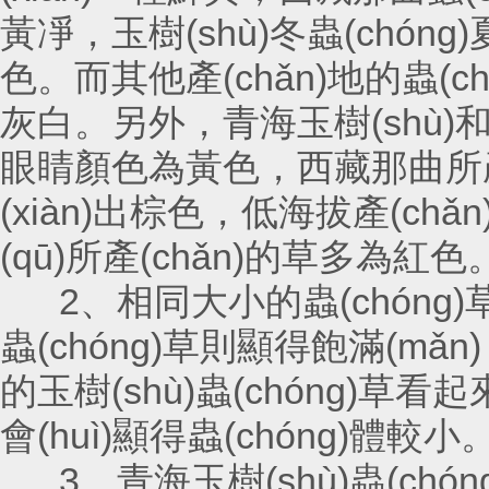
黃凈，玉樹(shù)冬蟲(chóng)夏
色。而其他產(chǎn)地的蟲(ch
灰白。另外，青海玉樹(shù)
眼睛顏色為黃色，西藏那曲所產
(xiàn)出棕色，低海拔產(c
(qū)所產(chǎn)的草多為紅色
2、相同大小的蟲(chóng)
蟲(chóng)草則顯得飽滿(mǎn)
的玉樹(shù)蟲(chóng)草看起來(l
會(huì)顯得蟲(chóng)體較小
3、青海玉樹(shù)蟲(c