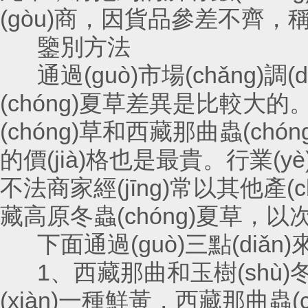
(gòu)商，因貨品參差不齊，稱(
鑒別方法
通過(guò)市場(chǎng)調(diào
(chóng)夏草差異是比較大的。在
(chóng)草和西藏那曲蟲(chóng
的價(jià)格也是最貴。行業(yè)
不法商家經(jīng)常以其他產(ch
藏高原冬蟲(chóng)夏草，以次充好來
下面通過(guò)三點(diǎn)來
1、西藏那曲和玉樹(shù)冬
(xiàn)一種鮮黃，西藏那曲蟲(