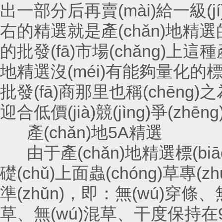
出一部分后再賣(mài)給一級(jí)
右的精選就是產(chǎn)地精選的
的批發(fā)市場(chǎng)上這種產
地精選沒(méi)有能夠量化的標(
批發(fā)商那里也稱(chēng)之
迎合低價(jià)競(jìng)爭(zhē
產(chǎn)地5A精選
由于產(chǎn)地精選標(biāo)
礎(chǔ)上面蟲(chóng)草專(
準(zhǔn)，即：無(wú)穿條
草、無(wú)混草、干度保持在9