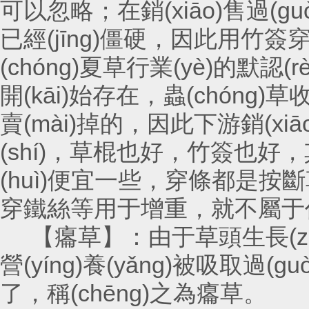
可以忽略；在銷(xiāo)售過(guò
已經(jīng)僵硬，因此用竹簽
(chóng)夏草行業(yè)的默認(r
開(kāi)始存在，蟲(chón
賣(mài)掉的，因此下游銷(
(shí)，草棍也好，竹簽也好
(huì)便宜一些，穿條都是按斷草的
穿鐵絲等用于增重，就不屬于作
【癟草】：由于草頭生長(zhǎng)
營(yíng)養(yǎng)被吸取過(g
了，稱(chēng)之為癟草。