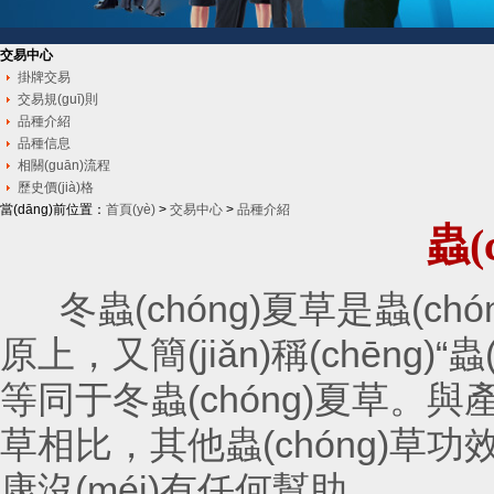
交易中心
掛牌交易
交易規(guī)則
品種介紹
品種信息
相關(guān)流程
歷史價(jià)格
當(dāng)前位置：
首頁(yè)
>
交易中心
>
品種介紹
蟲(
冬蟲(chóng)夏草是蟲(chóng
原上，又簡(jiǎn)稱(chēng)
等同于冬蟲(chóng)夏草。與
草相比，其他蟲(chóng)草
康沒(méi)有任何幫助。